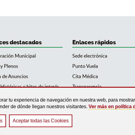
ces destacados
Enlaces rápidos
ración Municipal
Sede electrónica
 y Plenos
Punto Vuela
n de Anuncios
Cita Médica
Históricas e hitos de interés
Transparencia
orar tu experiencia de navegación en nuestra web, para mostr
ender de dónde llegan nuestros visitantes.
Ver más en política 
es
Aceptar todas las Cookies
ección de Datos
|
Mapa Web