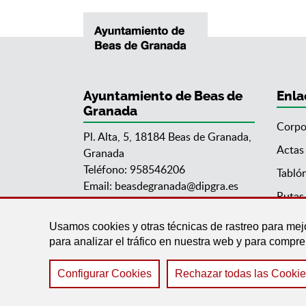
Ayuntamiento de Beas de
Enla
Granada
Corpo
Pl. Alta, 5, 18184 Beas de Granada,
Actas
Granada
Teléfono: 958546206
Tabló
Email:
beasdegranada@dipgra.es
Rutas 
Usamos cookies y otras técnicas de rastreo para mej
para analizar el tráfico en nuestra web y para compr
Configurar Cookies
Rechazar todas las Cooki
Aviso legal
|
Política de Cookies
|
Accesibilidad
|
Prot